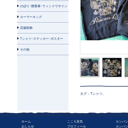
自立看板
野立て看板
のぼり･懸垂幕･ウィンドウサイン
カルプ文字
案内看板
のぼり旗
集合看板
カーマーキング
イベント看板
懸垂幕･横断幕
ポール看板
店舗装飾
ウィンドウサイン
あんどん看板
Tシャツ･ステッカー･ポスター
屋上看板
A型看板
Tシャツ
その他
袖看板
ステッカー
スタンド看板
カッティングシート
テント看板
ポスター
タグ：Tシャツ,
ホーム
こころ意気
カンバ
おしらせ
プロフィール
カンバ