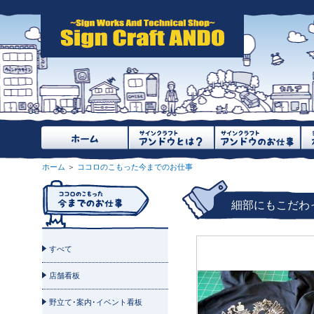
ホーム
＞
ココロのこもった今までのお仕事
細部にもこだわ
すべて
店舗看板
壁面看板
野立て･案内･イベント看板